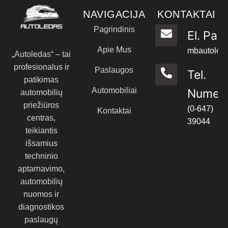
NAVIGACIJA
KONTAKTAI
Pagrindinis
El. Paš
Apie Mus
mbautoled
„Autoledas“ – tai
profesionalus ir
Paslaugos
Tel.
patikimas
Automobiliai
Numeri
automobilių
priežiūros
(0-647)
Kontaktai
centras,
39044
teikiantis
išsamius
techninio
aptarnavimo,
automobilių
nuomos ir
diagnostikos
paslaugų