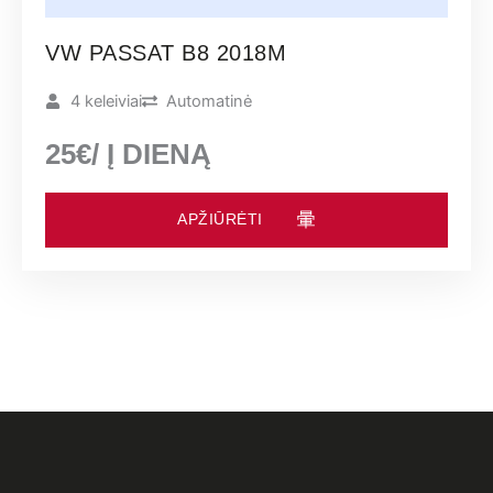
VW PASSAT B8 2018M
4 keleiviai
Automatinė
25€/ Į DIENĄ
APŽIŪRĖTI