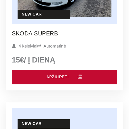
NEW CAR
SKODA SUPERB
4 keleiviai
Automatinė
15€/ Į DIENĄ
APŽIŪRĖTI
NEW CAR