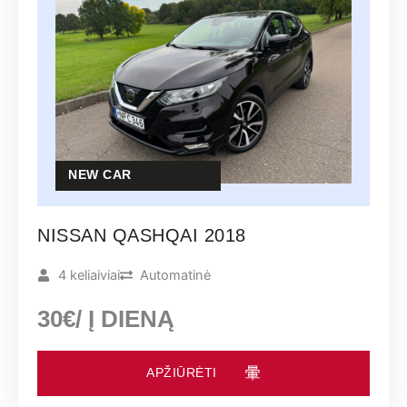
NEW CAR
NISSAN QASHQAI 2018
4 keliaiviai
Automatinė
30€/ Į DIENĄ
APŽIŪRĖTI