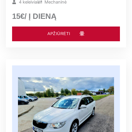
4 keleiviai
Mechaninė
15€/ Į DIENĄ
APŽIŪRĖTI