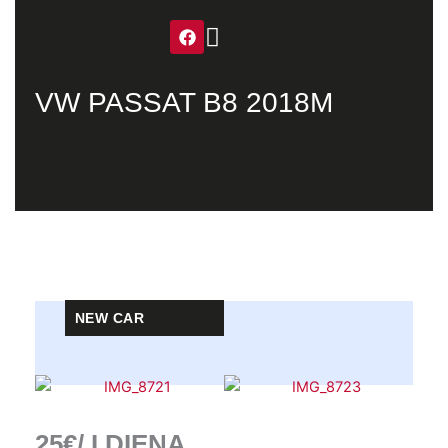
F
a
c
e
b
o
VW PASSAT B8 2018M
o
k
NEW CAR
25€/ Į DIENĄ