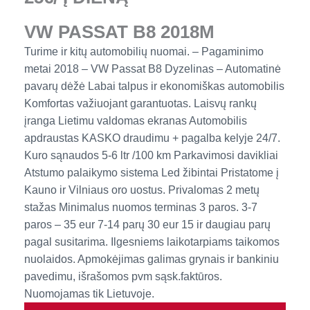
VW PASSAT B8 2018M
Turime ir kitų automobilių nuomai. – Pagaminimo
metai 2018 – VW Passat B8 Dyzelinas – Automatinė
pavarų dėžė Labai talpus ir ekonomiškas automobilis
Komfortas važiuojant garantuotas. Laisvų rankų
įranga Lietimu valdomas ekranas Automobilis
apdraustas KASKO draudimu + pagalba kelyje 24/7.
Kuro sąnaudos 5-6 ltr /100 km Parkavimosi davikliai
Atstumo palaikymo sistema Led žibintai Pristatome į
Kauno ir Vilniaus oro uostus. Privalomas 2 metų
stažas Minimalus nuomos terminas 3 paros. 3-7
paros – 35 eur 7-14 parų 30 eur 15 ir daugiau parų
pagal susitarima. Ilgesniems laikotarpiams taikomos
nuolaidos. Apmokėjimas galimas grynais ir bankiniu
pavedimu, išrašomos pvm sąsk.faktūros.
Nuomojamas tik Lietuvoje.