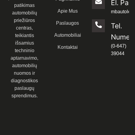
El. Paš
patikimas
Apie Mus
mbautoled
automobilių
priežiūros
Paslaugos
Tel.
centras,
Automobiliai
teikiantis
Numeri
išsamius
(0-647)
Kontaktai
techninio
39044
aptarnavimo,
automobilių
nuomos ir
diagnostikos
paslaugų
sprendimus.