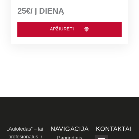
25€/ Į DIENĄ
APŽIŪRĖTI
NAVIGACIJA
KONTAKTAI
„Autoledas“ – tai
profesionalus ir
Pagrindinis