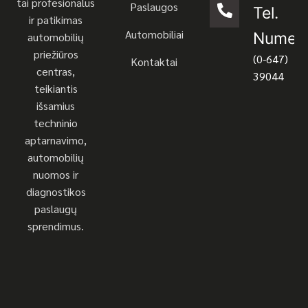
tai profesionalus
Paslaugos
Tel.
ir patikimas
Automobiliai
Numeri
automobilių
priežiūros
(0-647)
Kontaktai
centras,
39044
teikiantis
išsamius
techninio
aptarnavimo,
automobilių
nuomos ir
diagnostikos
paslaugų
sprendimus.