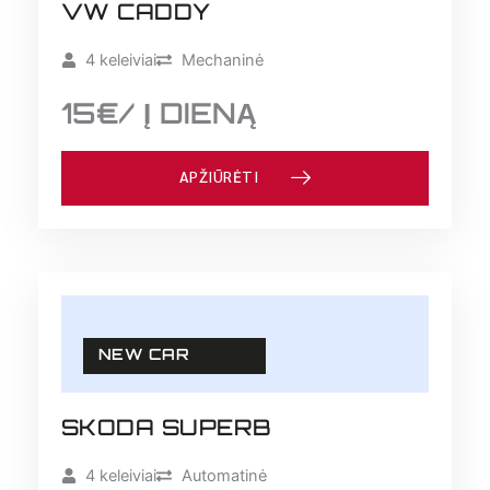
VW CADDY
4 keleiviai
Mechaninė
15€/ Į DIENĄ
APŽIŪRĖTI
NEW CAR
SKODA SUPERB
4 keleiviai
Automatinė