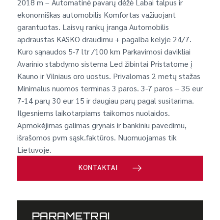
2018 m – Automatinė pavarų dėžė Labai talpus ir
ekonomiškas automobilis Komfortas važiuojant
garantuotas. Laisvų rankų įranga Automobilis
apdraustas KASKO draudimu + pagalba kelyje 24/7.
Kuro sąnaudos 5-7 ltr /100 km Parkavimosi davikliai
Avarinio stabdymo sistema Led žibintai Pristatome į
Kauno ir Vilniaus oro uostus. Privalomas 2 metų stažas
Minimalus nuomos terminas 3 paros. 3-7 paros – 35 eur
7-14 parų 30 eur 15 ir daugiau parų pagal susitarima.
Ilgesniems laikotarpiams taikomos nuolaidos.
Apmokėjimas galimas grynais ir bankiniu pavedimu,
išrašomos pvm sąsk.faktūros. Nuomuojamas tik
Lietuvoje.
KONTAKTAI
PARAMETRAI